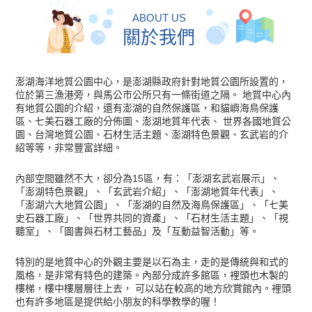
ABOUT US
關於我們
澎湖海洋地質公園中心，是澎湖縣政府針對地質公園所設置的，
位於第三漁港旁，與馬公市公所只有一條街道之隔。 地質中心內
有地質公園的介紹，還有澎湖的自然保護區，和貓嶼海鳥保護
區、七美石器工廠的分佈圖、澎湖地質年代表、 世界各國地質公
園、台灣地質公園、石材生活主題、澎湖特色景觀、玄武岩的介
紹等等，非常豐富詳細。
內部空間雖然不大，卻分為15區，有：「澎湖玄武岩展示」、
「澎湖特色景觀」、「玄武岩介紹」、「澎湖地質年代表」、
「澎湖六大地質公園」、「澎湖的自然及海鳥保護區」、「七美
史石器工廠」、「世界共同的資產」、「石材生活主題」、「視
聽室」、「圖書與石材工藝品」及「互動益智活動」等。
特別的是地質中心的外觀主要是以石為主，走的是傳統與和式的
風格，是非常有特色的建築。內部分成許多館區，裡頭也木製的
樓梯，樓中樓層層往上去， 可以站在較高的地方欣賞館內。裡頭
也有許多地區是提供給小朋友的科學教學的喔！