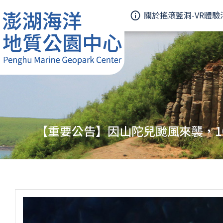
關於搖滾藍洞-VR體驗
【重要公告】因山陀兒颱風來襲，10