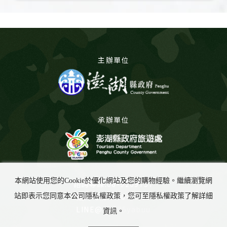
主辦單位
承辦單位
本網站使用您的Cookie於優化網站及您的購物經驗。繼續瀏覽網
諮詢專線:06-9269737
諮詢時間:8:00-17:00
站即表示您同意本公司隱私權政策，您可至隱私權政策了解詳細
LINE@:
@675yabuu
資訊。