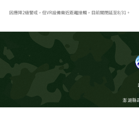
因應降2級警戒，但VR設備需近距離接觸，目前關閉延至8/31。
澎湖縣政