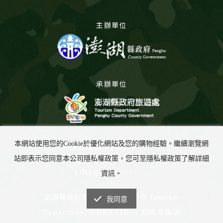
主辦單位
承辦單位
本網站使用您的Cookie於優化網站及您的購物經驗。繼續瀏覽網
諮詢專線:06-9269737
諮詢時間:8:00-17:00
站即表示您同意本公司隱私權政策，您可至隱私權政策了解詳細
LINE@:
@675yabuu
資訊。
澎湖縣政府旅遊處 版權所有 © Tourism
我同意
切換電腦版
Department,MOEA 110