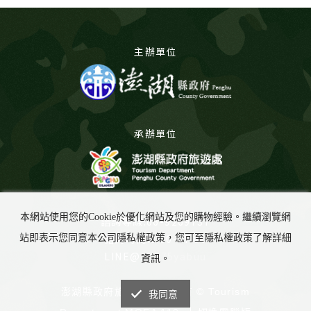
主辦單位
承辦單位
本網站使用您的Cookie於優化網站及您的購物經驗。繼續瀏覽網
諮詢專線:06-9269737
諮詢時間:8:00-17:00
站即表示您同意本公司隱私權政策，您可至隱私權政策了解詳細
LINE@:
@675yabuu
資訊。
澎湖縣政府旅遊處 版權所有 © Tourism
我同意