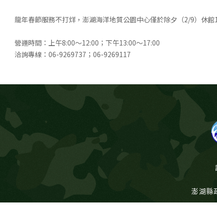
龍年春節服務不打烊，澎湖海洋地質公園中心僅於除夕（2/9）休
營運時間：上午8:00～12:00；下午13:00～17:00
洽詢專線：06-9269737；06-9269117
澎湖縣政