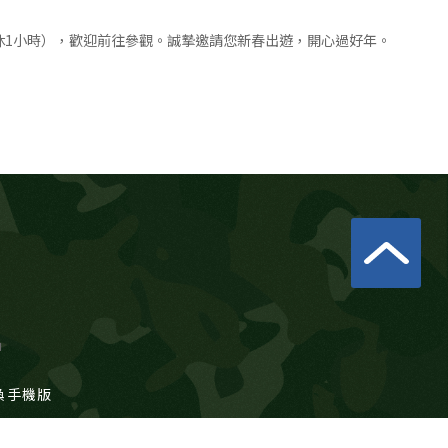
休1小時），歡迎前往參觀。誠摯邀請您新春出遊，開心過好年。
u
換手機版