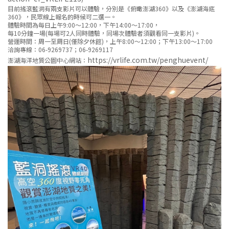
目前搖滾藍洞有兩支影片可以體驗，分別是《俯瞰澎湖360》以及《澎湖海底
360》，民眾線上報名的時候可二選一。
體驗時間為每日上午9:00～12:00，下午14:00～17:00，
每10分鐘一場(每場可2人同時體驗，同場次體驗者須觀看同一支影片)。
營運時間：周一至周日(僅除夕休館)，上午8:00～12:00；下午13:00～17:00
洽詢專線：06-9269737；06-9269117
https://vrlife.com.tw/penghuevent/
澎湖海洋地質公園中心網站：