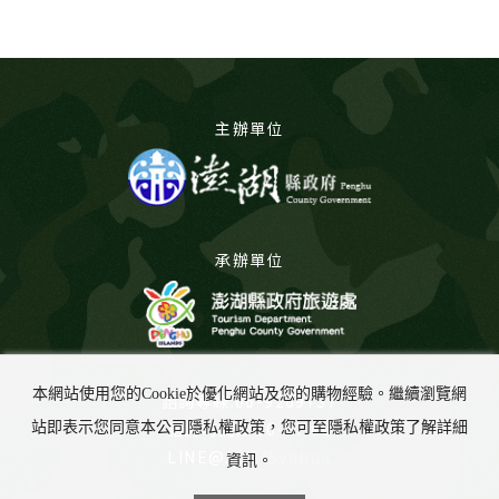
主辦單位
承辦單位
本網站使用您的Cookie於優化網站及您的購物經驗。繼續瀏覽網
諮詢專線:06-9269737
諮詢時間:8:00-17:00
站即表示您同意本公司隱私權政策，您可至隱私權政策了解詳細
LINE@:
@675yabuu
資訊。