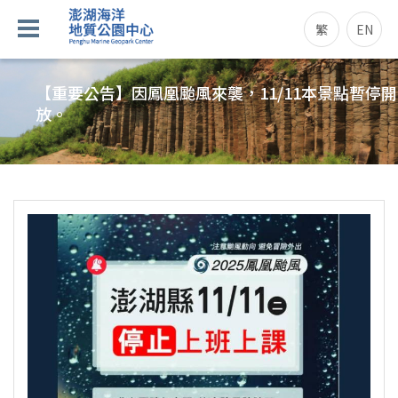
繁
EN
【重要公告】因鳳凰颱風來襲，11/11本景點暫停開
放。