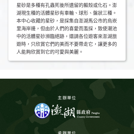
星砂是多種有孔蟲死後所遺留的軀殼或化石。澎
湖現生種的活體星砂有車輪、球形、盤狀三種。
本中心收藏的星砂，是採集自澎湖馬公市的烏崁
里海岸邊，但由於人們的喜愛而濫採，致使潮池
中的活體星砂瀕臨絕跡，還請各位遊客來澎湖旅
遊時，只欣賞它們的美而不要帶走它，讓更多的
人能夠欣賞到它的可愛與美麗。
主辦單位
承辦單位