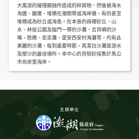
大風浪的摧殘磨蝕所造成的碎屑物，然後被海水
淘選、搬運、堆積在潮間帶或海岸邊，有的甚至
堆積成為砂丘或海島。在本島的嵵裡砂丘、山
水、林投公園及隘門一帶的沙灘、吉貝嶼的沙
嘴、險礁、澎澎灘、望安西安村海灘等，均有此
美麗的沙灘，每到盛夏時節，其潔白沙灘是游水
及塑沙的最佳場所。本中心的貝殼砂採集於馬公
市烏崁里海岸。
主辦單位