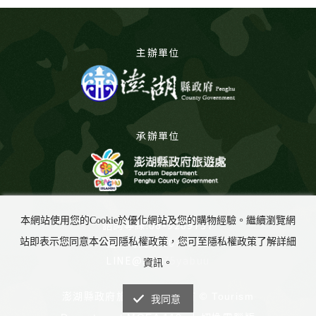
主辦單位
承辦單位
本網站使用您的Cookie於優化網站及您的購物經驗。繼續瀏覽網
諮詢專線:06-9269737
諮詢時間:8:00-17:00
站即表示您同意本公司隱私權政策，您可至隱私權政策了解詳細
LINE@:
@675yabuu
資訊。
澎湖縣政府旅遊處 版權所有 © Tourism
我同意