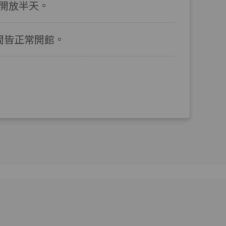
停開放半天。
間皆正常開館。